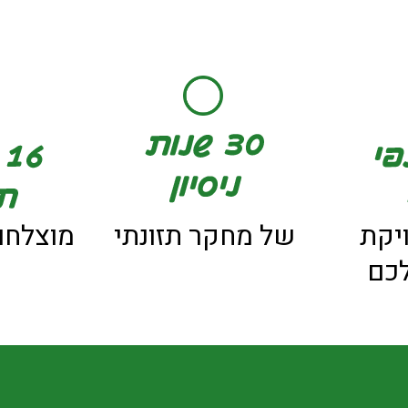
יקת
של מחקר תזונתי
מוצלחו
כם