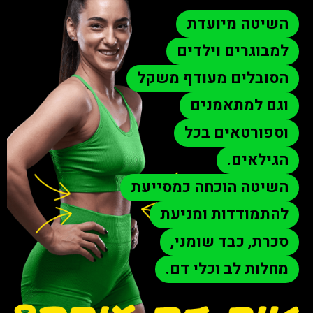
השיטה מיועדת
למבוגרים וילדים​
הסובלים מעודף משקל
וגם למתאמנים
וספורטאים בכל
הגילאים.
השיטה הוכחה כמסייעת
להתמודדות ומניעת
סכרת, כבד שומני,
מחלות לב וכלי דם.