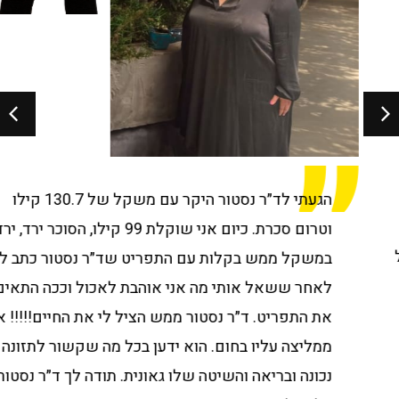
הגעתי לד״ר נסטור היקר עם משקל של 130.7 קילו
וטרום סכרת. כיום אני שוקלת 99 קילו, הסוכר ירד, ירדתי
במשקל ממש בקלות עם התפריט שד״ר נסטור כתב לי
לאחר ששאל אותי מה אני אוהבת לאכול וככה התאים לי
את התפריט. ד״ר נסטור ממש הציל לי את החיים!!!!! אני
ממליצה עליו בחום. הוא ידען בכל מה שקשור לתזונה
נכונה ובריאה והשיטה שלו גאונית. תודה לך ד״ר נסטור